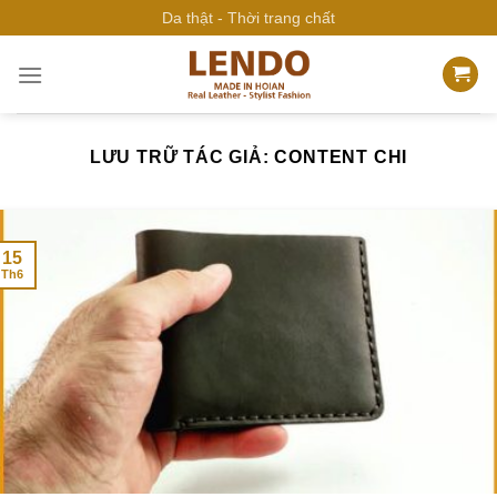
Bỏ
Da thật - Thời trang chất
qua
nội
dung
LƯU TRỮ TÁC GIẢ:
CONTENT CHI
15
Th6