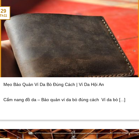
29
Th11
Mẹo Bảo Quản Ví Da Bò Đúng Cách | Ví Da Hội An
Cẩm nang đồ da – Bảo quản ví da bò đúng cách Ví da bò [...]