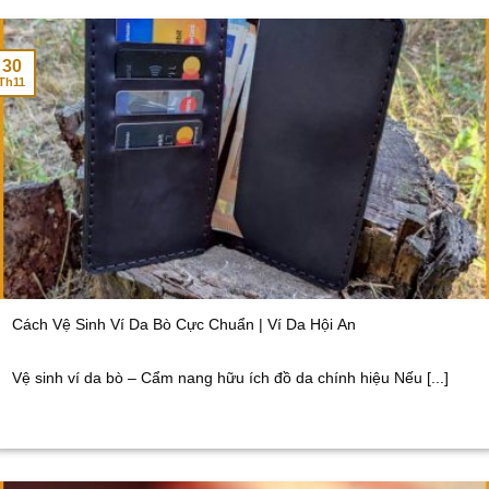
30
Th11
Cách Vệ Sinh Ví Da Bò Cực Chuẩn | Ví Da Hội An
Vệ sinh ví da bò – Cẩm nang hữu ích đồ da chính hiệu Nếu [...]