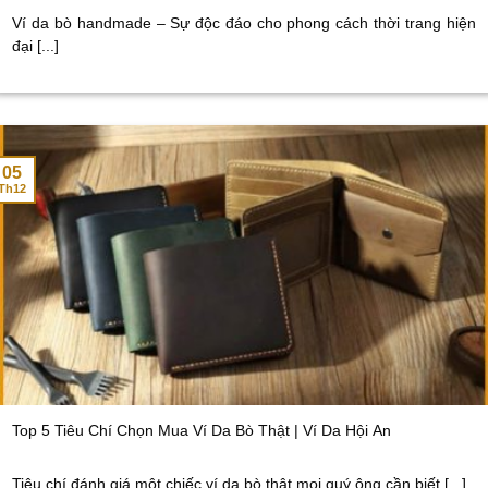
Ví da bò handmade – Sự độc đáo cho phong cách thời trang hiện
đại [...]
05
Th12
Top 5 Tiêu Chí Chọn Mua Ví Da Bò Thật | Ví Da Hội An
Tiêu chí đánh giá một chiếc ví da bò thật mọi quý ông cần biết [...]