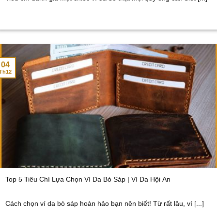
04
Th12
Top 5 Tiêu Chí Lựa Chọn Ví Da Bò Sáp | Ví Da Hội An
Cách chọn ví da bò sáp hoàn hảo bạn nên biết! Từ rất lâu, ví [...]