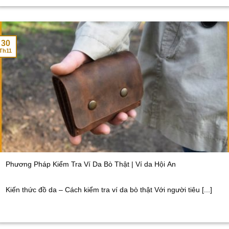
30
Th11
Phương Pháp Kiểm Tra Ví Da Bò Thật | Ví da Hội An
Kiến thức đồ da – Cách kiểm tra ví da bò thật Với người tiêu [...]