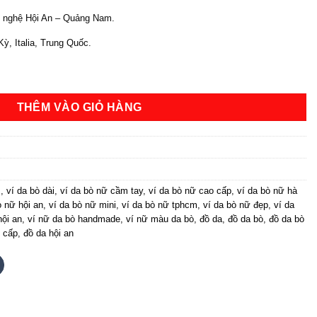
ỹ nghệ Hội An – Quảng Nam.
ỳ, Italia, Trung Quốc.
anh Tú | Ví Da Hội An số lượng
THÊM VÀO GIỎ HÀNG
m
,
ví da bò dài
,
ví da bò nữ cầm tay
,
ví da bò nữ cao cấp
,
ví da bò nữ hà
ò nữ hội an
,
ví da bò nữ mini
,
ví da bò nữ tphcm
,
ví da bò nữ đẹp
,
ví da
ội an
,
ví nữ da bò handmade
,
ví nữ màu da bò
,
đồ da
,
đồ da bò
,
đồ da bò
 cấp
,
đồ da hội an