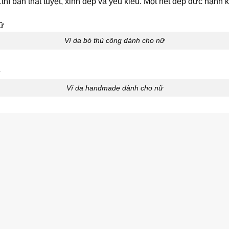
hì bạn thật tuyệt, xinh đẹp và yêu kiều. Một nét đẹp đức hạnh 
Ví da bò thủ công dành cho nữ
Ví da handmade dành cho nữ
Ví da handmade nữ cao cấp
handmade nữ VDNU-05 tại
Lendo Fashion
.
. 70% khi đặt hàng số lượng lớn theo yêu cầu.
gày nhận hàng. Đọc kỹ chính sách bảo hành ở bên dưới tr
hận được sản phẩm cho đơn vị giao hàng.