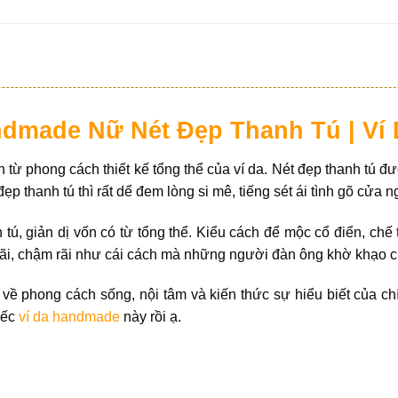
ndmade Nữ Nét Đẹp Thanh Tú | Ví 
 từ phong cách thiết kế tổng thể của ví da. Nét đẹp thanh tú đ
p thanh tú thì rất dể đem lòng si mê, tiếng sét ái tình gõ cửa n
tú, giản dị vốn có từ tổng thể. Kiểu cách để mộc cổ điển, chế 
ậm rãi, chậm rãi như cái cách mà những người đàn ông khờ khạo 
 về phong cách sống, nội tâm và kiến thức sự hiểu biết của c
iếc
ví da handmade
này rồi ạ.