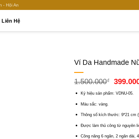
 - Hội An
Liên Hệ
Ví Da Handmade Nữ 
Add to
Giá
1.500.000
399.00
₫
wishlist
gốc
Ký hiệu sản phẩm: VDNU-05.
là:
1.500.0
Màu sắc: vàng.
Thông số kích thước: 9*21 cm (ví
Được làm thủ công từ nguyên liệ
Công năng 6 ngăn, 2 ngăn dài, 4