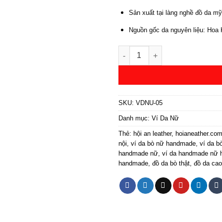
Sản xuất tại làng nghề đồ da m
Nguồn gốc da nguyên liệu: Hoa K
Ví Da Handmade Nữ Nét Đẹp Th
SKU:
VDNU-05
Danh mục:
Ví Da Nữ
Thẻ:
hội an leather
,
hoianeather.co
nội
,
ví da bò nữ handmade
,
ví da b
handmade nữ
,
ví da handmade nữ h
handmade
,
đồ da bò thật
,
đồ da cao