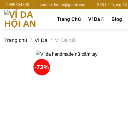
Bỏ
0965804386
contact.lendo@gmail.com
886 Lê Trọng Tấn
qua
nội
Trang Chủ
Ví Da
Blog
dung
Trang chủ
/
Ví Da
/
Ví Da Nữ
-73%