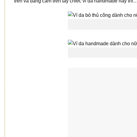
trên và đang cầm trên tay chiếc ví da handmade này thì…t
4, Chính sách mua hàng sản phẩm ví da 
Thanh toán 50% khi tiến hành đặt hàng theo đơn riêng lẻ
Bảo hành phụ kiện 3 năm, bảo dưỡng da trọn đời kể từ n
Free Ship toàn quốc, thanh toán số tiền còn lại khi n