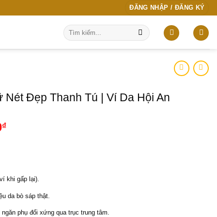
ĐĂNG NHẬP / ĐĂNG KÝ
Tìm
kiếm:
Nét Đẹp Thanh Tú | Ví Da Hội An
Giá
0
₫
hiện
tại
00₫.
là:
399.000₫.
 khi gấp lại).
u da bò sáp thật.
 ngăn phụ đối xứng qua trục trung tâm.