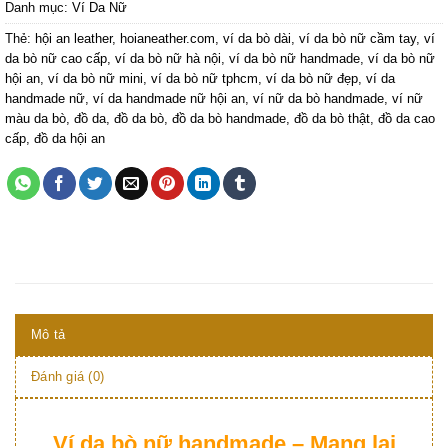
Danh mục:
Ví Da Nữ
Thẻ:
hội an leather
,
hoianeather.com
,
ví da bò dài
,
ví da bò nữ cầm tay
,
ví
da bò nữ cao cấp
,
ví da bò nữ hà nội
,
ví da bò nữ handmade
,
ví da bò nữ
hội an
,
ví da bò nữ mini
,
ví da bò nữ tphcm
,
ví da bò nữ đẹp
,
ví da
handmade nữ
,
ví da handmade nữ hội an
,
ví nữ da bò handmade
,
ví nữ
màu da bò
,
đồ da
,
đồ da bò
,
đồ da bò handmade
,
đồ da bò thật
,
đồ da cao
cấp
,
đồ da hội an
Mô tả
Đánh giá (0)
Ví da bò nữ handmade – Mang lại