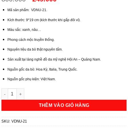
gốc
hiện
Mã sản phẩm: VDNU-21.
là:
tại
800.000₫.
là:
Kích thước: 9*19 cm (kích thước khi gấp đôi ví).
249.000₫.
Màu sắc: xanh, nâu…
Phong cách mộc truyền thống.
Nguyên liệu da bò thật nguyên tấm.
Sản xuất tại làng nghề đồ da mỹ nghệ Hội An – Quảng Nam.
Nguồn gốc da bò: Hoa Kỳ, Italia, Trung Quốc.
Nguồn gốc phụ kiện: Việt Nam.
Ví Da Bò Nữ Handmade Phong Cách Mới Lạ | Ví Da Hội An số lư
THÊM VÀO GIỎ HÀNG
SKU:
VDNU-21