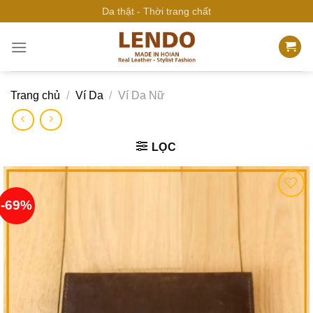
Bỏ
Da thật - Thời trang chất
qua
nội
dung
Trang chủ
/
Ví Da
/
Ví Da Nữ
LỌC
-69%
Add to
wishlist