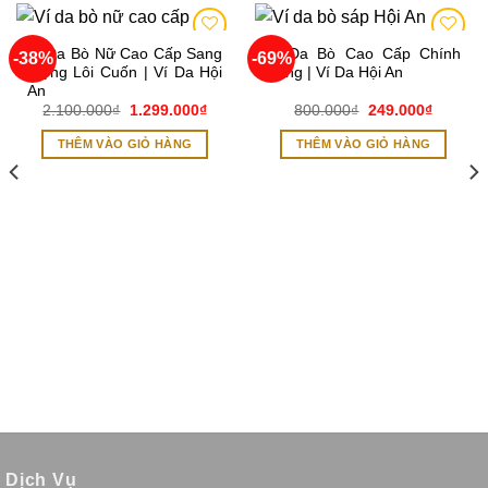
Ví Da Bò Nữ Cao Cấp Sang
Ví Da Bò Cao Cấp Chính
-38%
-69%
Add to
Add to
Trọng Lôi Cuốn | Ví Da Hội
Hãng | Ví Da Hội An
wishlist
wishlist
An
Giá
Giá
Giá
Giá
2.100.000
₫
1.299.000
₫
800.000
₫
249.000
₫
gốc
hiện
gốc
hiện
là:
tại
là:
tại
THÊM VÀO GIỎ HÀNG
THÊM VÀO GIỎ HÀNG
2.100.000₫.
là:
800.000₫.
là:
1.299.000₫.
249.000
0₫.
Dịch Vụ