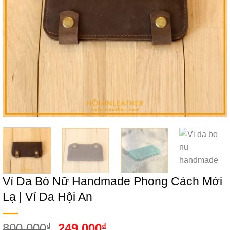
Ví Da Bò Nữ Handmade Phong Cách Mới
Lạ | Ví Da Hội An
Giá
Giá
800.000
249.000
₫
₫