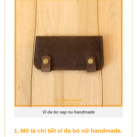
Vi da bo sap nu handmade
1, Mô tả chi tiết ví da bò nữ handmade.